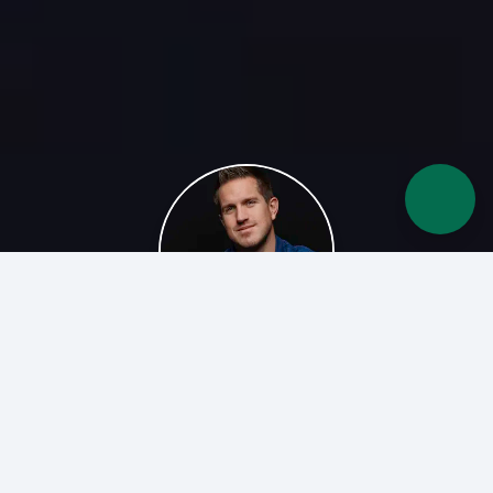
Over mij
De Merkpsycholoog is opgezet door mij, Thijs van
Dijk. Ik ben een bevlogen creatieve marketeer en ik